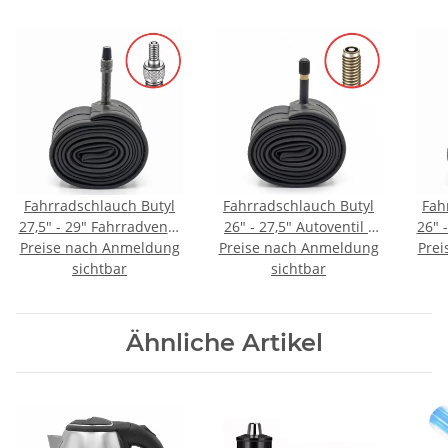
Fahrradschlauch Butyl
Fahrradschlauch Butyl
Fah
27,5" - 29" Fahrradventil
26" - 27,5" Autoventil /
26" 
Preise nach Anmeldung
/ Dunlop
Preise nach Anmeldung
Schraderventil
Prei
sichtbar
sichtbar
Ähnliche Artikel