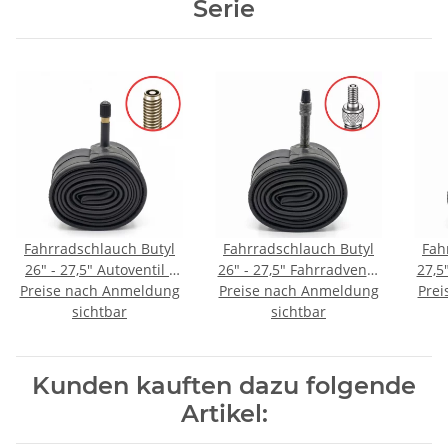
Serie
Fahrradschlauch Butyl
Fahrradschlauch Butyl
Fah
26" - 27,5" Autoventil /
26" - 27,5" Fahrradventil
27,5
Preise nach Anmeldung
Schraderventil
Preise nach Anmeldung
/ Dunlop
Prei
sichtbar
sichtbar
Kunden kauften dazu folgende
Artikel: