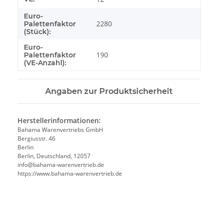
Euro-
2280
Palettenfaktor
(Stück):
Euro-
190
Palettenfaktor
(VE-Anzahl):
Angaben zur Produktsicherheit
Herstellerinformationen:
Bahama Warenvertriebs GmbH
Bergiusstr. 46
Berlin
Berlin, Deutschland, 12057
ed.beirtrevneraw-amahab@ofni
https://www.bahama-warenvertrieb.de