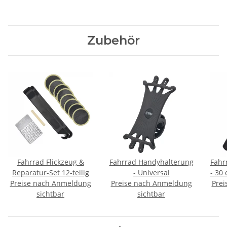
Zubehör
Fahrrad Flickzeug &
Fahrrad Handyhalterung
Fahr
Reparatur-Set 12-teilig
- Universal
- 30 
Preise nach Anmeldung
Preise nach Anmeldung
Prei
sichtbar
sichtbar