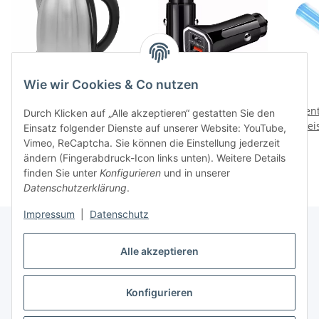
Wie wir Cookies & Co nutzen
Edelstahl Wasserkocher
KFZ Ladeadapter 12V
1.8 Liter - 1500 Watt
Netzteil mit 1 USB + 1
Vent
Durch Klicken auf „Alle akzeptieren“ gestatten Sie den
Preise nach Anmeldung
USB-C Port (BASIC LINE) -
Preise nach Anmeldung
Prei
Einsatz folgender Dienste auf unserer Website: YouTube,
sichtbar
sichtbar
3.1A
Vimeo, ReCaptcha. Sie können die Einstellung jederzeit
ändern (Fingerabdruck-Icon links unten). Weitere Details
finden Sie unter
Konfigurieren
und in unserer
Datenschutzerklärung
.
Impressum
|
Datenschutz
Alle akzeptieren
Bahama Warenvertriebs GmbH
Konfigurieren
Kaufabwicklung