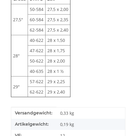
50-584
27,5 x 2,00
27,5"
60-584
27,5 x 2,35
62-584
27,5 x 2,40
40-622
28 x 1,50
47-622
28 x 1,75
28"
50-622
28 x 2,00
40-635
28 x 1 ½
57-622
29 x 2,25
29"
62-622
29 x 2,40
Produkteigenschaft
Wert
Versandgewicht:
0,33 kg
Artikelgewicht:
0,19
kg
VE:
12