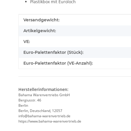
Plastikbox mit Euroloch
Produkteigenschaft
Wert
Versandgewicht:
Artikelgewicht:
VE:
Euro-Palettenfaktor (Stück):
Euro-Palettenfaktor (VE-Anzahl):
Herstellerinformationen:
Bahama Warenvertriebs GmbH
Bergiusstr. 46
Berlin
Berlin, Deutschland, 12057
ed.beirtrevneraw-amahab@ofni
https://www.bahama-warenvertrieb.de