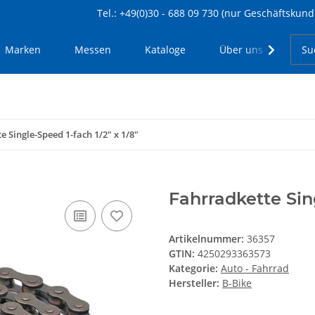
Tel.: +49(0)30 - 688 09 730 (nur Geschäftskund
Marken
Messen
Kataloge
Über uns
Kon
e Single-Speed 1-fach 1/2" x 1/8"
Fahrradkette Sing
Artikelnummer:
36357
GTIN:
4250293363573
Kategorie:
Auto - Fahrrad
Hersteller:
B-Bike