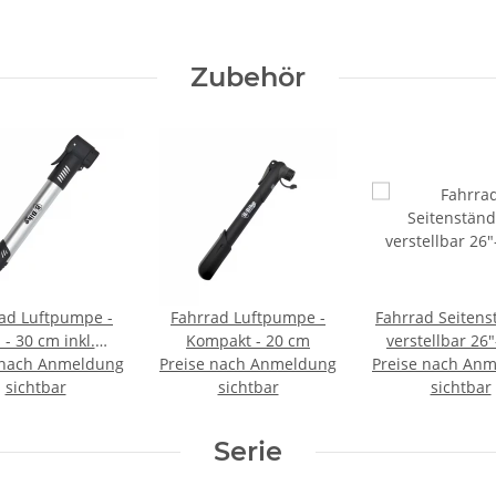
Zubehör
ad Luftpumpe -
Fahrrad Luftpumpe -
Fahrrad Seitens
 - 30 cm inkl.
Kompakt - 20 cm
verstellbar 26"
 nach Anmeldung
ung & Schrauben
Preise nach Anmeldung
Preise nach An
Basic -
sichtbar
sichtbar
sichtbar
Serie