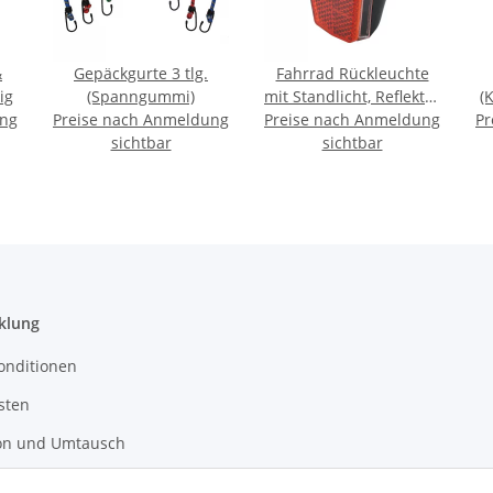
&
Gepäckgurte 3 tlg.
Fahrrad Rückleuchte
ig
(Spanngummi)
mit Standlicht, Reflektor
(
ung
Preise nach Anmeldung
Preise nach Anmeldung
und StVZO-Zulassung
Pr
sichtbar
inkl. Batterie (7
sichtbar
CANDELA)
klung
onditionen
sten
on und Umtausch