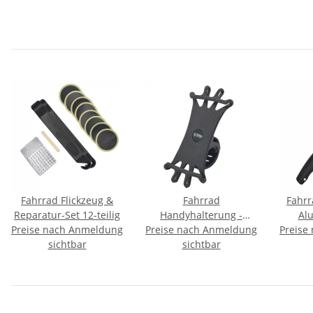
Fahrrad Flickzeug &
Fahrrad
Fahrr
Reparatur-Set 12-teilig
Handyhalterung -
Alu
Preise nach Anmeldung
Preise nach Anmeldung
Universal
Preise
Halter
sichtbar
sichtbar