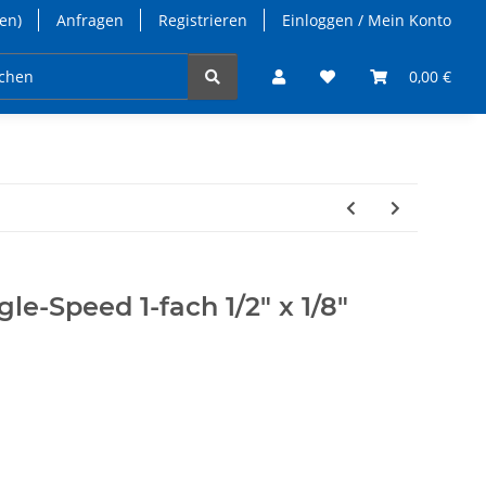
en)
Anfragen
Registrieren
Einloggen / Mein Konto
takt
0,00 €
le-Speed 1-fach 1/2" x 1/8"