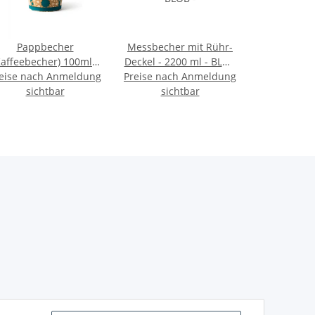
Pappbecher
Messbecher mit Rühr-
Kaffeebecher) 100ml /
Deckel - 2200 ml - BLOB
eise nach Anmeldung
4oz - 50er Pack
Preise nach Anmeldung
-
sichtbar
sichtbar