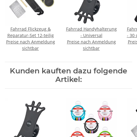
Fahrrad Flickzeug &
Fahrrad Handyhalterung
Fahr
Reparatur-Set 12-teilig
- Universal
- 30 
Preise nach Anmeldung
Preise nach Anmeldung
Prei
sichtbar
sichtbar
Kunden kauften dazu folgende
Artikel: