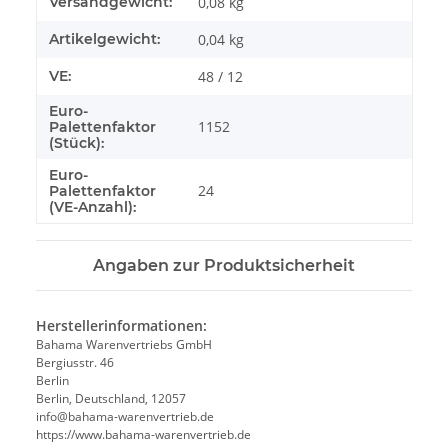
Produkteigenschaft
Wert
Versandgewicht:
0,08 kg
Artikelgewicht:
0,04
kg
VE:
48 / 12
Euro-
1152
Palettenfaktor
(Stück):
Euro-
24
Palettenfaktor
(VE-Anzahl):
Angaben zur Produktsicherheit
Herstellerinformationen:
Bahama Warenvertriebs GmbH
Bergiusstr. 46
Berlin
Berlin, Deutschland, 12057
ed.beirtrevneraw-amahab@ofni
https://www.bahama-warenvertrieb.de