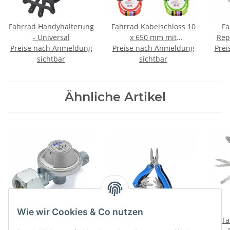
Fahrrad Handyhalterung
Fahrrad Kabelschloss 10
Fa
- Universal
x 650 mm mit
Repa
Preise nach Anmeldung
Preise nach Anmeldung
Zahlenkombination
Prei
sichtbar
sichtbar
Ähnliche Artikel
Wie wir Cookies & Co nutzen
Druckminderer / Gas
Multi Tool Werkzeug 11
Ta