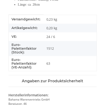
Länge: ca. 20cm
Produkteigenschaft
Wert
Versandgewicht:
0,23 kg
Artikelgewicht:
0,20
kg
VE:
24 / 6
Euro-
1512
Palettenfaktor
(Stück):
Euro-
63
Palettenfaktor
(VE-Anzahl):
Angaben zur Produktsicherheit
Herstellerinformationen:
Bahama Warenvertriebs GmbH
Bergiusstr. 46