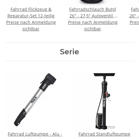
Fahrrad Flickzeug &
Fahrradschlauch Butyl
Fah
Reparatur-Set 12-teilig
26" - 27,5" Autoventil /
26" 
Preise nach Anmeldung
Preise nach Anmeldung
Schraderventil
Prei
sichtbar
sichtbar
Serie
Fahrrad Luftpumpe - Alu -
Fahrrad Standluftpumpe