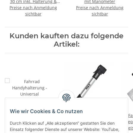
30 cm inkl. Halterung &
mit Manometer
Preise nach Anmeldung
Schrauben
Preise nach Anmeldung
sichtbar
sichtbar
Kunden kauften dazu folgende
Artikel:
Wie wir Cookies & Co nutzen
Fahrrad Handyhalterung
Fahrrad Luftpumpe - Alu
Fa
- Universal
- 30 cm inkl. Halterung &
Repa
Durch Klicken auf „Alle akzeptieren“ gestatten Sie den
Preise nach Anmeldung
Preise nach Anmeldung
Schrauben
Prei
Einsatz folgender Dienste auf unserer Website: YouTube,