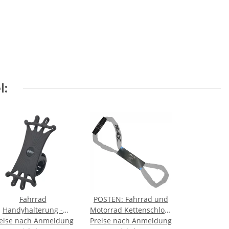
l:
Fahrrad
POSTEN: Fahrrad und
Handyhalterung -
Motorrad Kettenschloss
eise nach Anmeldung
Universal
Preise nach Anmeldung
25 x 980 mm - grau