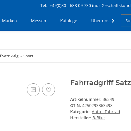
Tel.: +49(0)30 - 688 09 730 (nur Geschäftskund
Marken
Messen
Kataloge
Über uns
Kon
 Satz 2-tlg. – Sport
Fahrradgriff Satz
Artikelnummer:
36349
GTIN:
4250293363498
Kategorie:
Auto - Fahrrad
Hersteller:
B-Bike