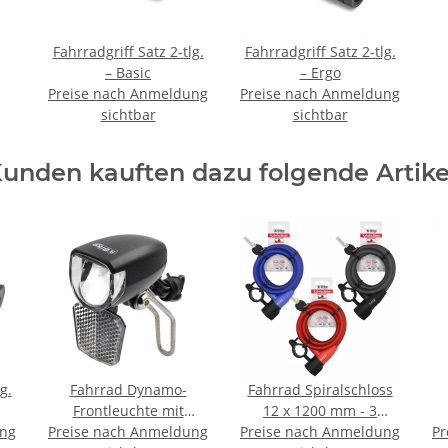
Fahrradgriff Satz 2-tlg.
Fahrradgriff Satz 2-tlg.
– Basic
– Ergo
Preise nach Anmeldung
Preise nach Anmeldung
sichtbar
sichtbar
unden kauften dazu folgende Artike
g.
Fahrrad Dynamo-
Fahrrad Spiralschloss
Frontleuchte mit
12 x 1200 mm - 3
ung
Preise nach Anmeldung
Lichtautomatik,
Preise nach Anmeldung
Farben Mix - mit
Pr