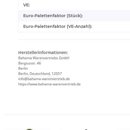
VE:
Euro-Palettenfaktor (Stück):
Euro-Palettenfaktor (VE-Anzahl):
Herstellerinformationen:
Bahama Warenvertriebs GmbH
Bergiusstr. 46
Berlin
Berlin, Deutschland, 12057
ed.beirtrevneraw-amahab@ofni
https://www.bahama-warenvertrieb.de