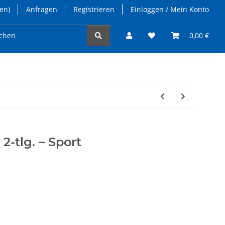
en)
Anfragen
Registrieren
Einloggen / Mein Konto
takt
0,00 €
 2-tlg. – Sport