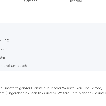
Standlicht, Reflektor
sichtbar
Halterung
sichtbar
und StVZO-Zulassung -
25 LUX
klung
onditionen
sten
on und Umtausch
recht
den Einsatz folgender Dienste auf unserer Website: YouTube, Vimeo,
tz
rn (Fingerabdruck-Icon links unten). Weitere Details finden Sie unter