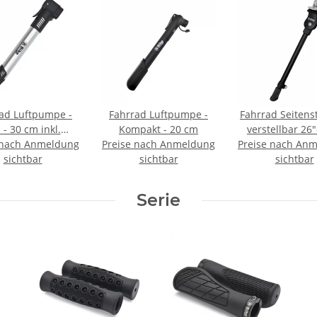
ad Luftpumpe -
Fahrrad Luftpumpe -
Fahrrad Seitens
 - 30 cm inkl.
Kompakt - 20 cm
verstellbar 26"
 nach Anmeldung
ung & Schrauben
Preise nach Anmeldung
Preise nach An
Basic -
sichtbar
sichtbar
sichtbar
Serie