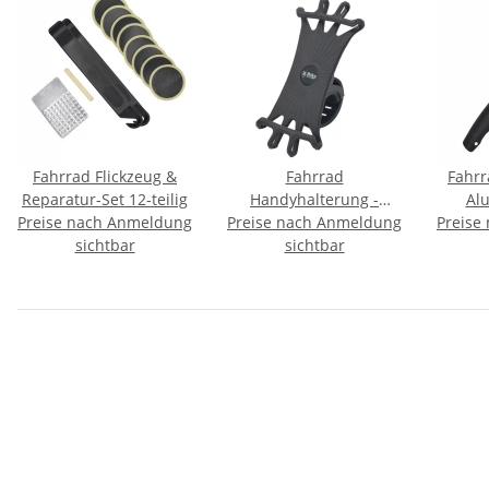
Fahrrad Flickzeug &
Fahrrad
Fahrr
Reparatur-Set 12-teilig
Handyhalterung -
Alu
Preise nach Anmeldung
Preise nach Anmeldung
Universal
Preise
Halter
sichtbar
sichtbar