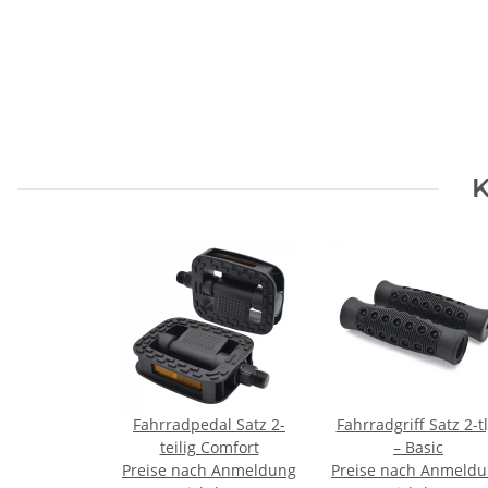
K
Fahrradpedal Satz 2-
Fahrradgriff Satz 2-tl
teilig Comfort
– Basic
Preise nach Anmeldung
Preise nach Anmeld