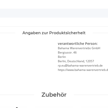
Angaben zur Produktsicherheit
verantwortliche Person:
Bahama Warenvertriebs GmbH
Bergiusstr. 46
Berlin
Berlin, Deutschland, 12057
ed.beirtrevneraw-amahab@ue.pr
https://www.bahama-warenvertrieb.
Zubehör