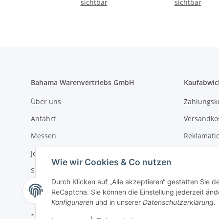
sichtbar
sichtbar
Bahama Warenvertriebs GmbH
Kaufabwic
Über uns
Zahlungsk
Anfahrt
Versandko
Messen
Reklamati
Jobs
AGB
Wie wir Cookies & Co nutzen
Sitemap
Widerrufs
Durch Klicken auf „Alle akzeptieren“ gestatten Sie 
Impressum
Datenschu
ReCaptcha. Sie können die Einstellung jederzeit ände
Konfigurieren
und in unserer
Datenschutzerklärung
.
* Alle Preise zzgl. gesetzlicher USt., zzgl.
Versand