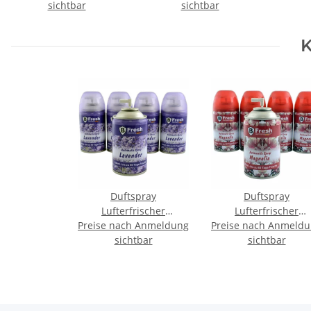
sichtbar
sichtbar
K
Duftspray
Duftspray
Lufterfrischer
Lufterfrischer
Preise nach Anmeldung
Nachfüller Kartusche
Preise nach Anmeld
Nachfüller Kartusc
250ml - Lavendel
sichtbar
250ml - Magnolia
sichtbar