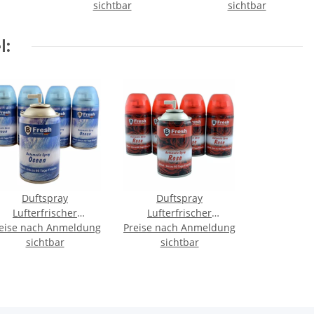
sichtbar
sichtbar
l:
Duftspray
Duftspray
Lufterfrischer
Lufterfrischer
eise nach Anmeldung
achfüller Kartusche
Preise nach Anmeldung
Nachfüller Kartusche
250ml - Ocean
sichtbar
250ml - Rose
sichtbar