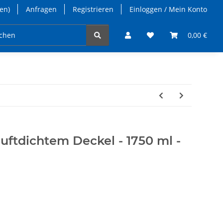
en)
Anfragen
Registrieren
Einloggen / Mein Konto
takt
0,00 €
luftdichtem Deckel - 1750 ml -