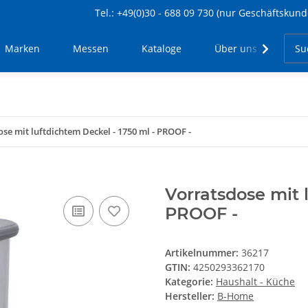
Tel.: +49(0)30 - 688 09 730 (nur Geschäftskund
Marken
Messen
Kataloge
Über uns
Kon
se mit luftdichtem Deckel - 1750 ml - PROOF -
Vorratsdose mit 
PROOF -
Artikelnummer:
36217
GTIN:
4250293362170
Kategorie:
Haushalt - Küche
Hersteller:
B-Home