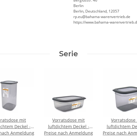
Bergiusstr. 46
Berlin
Berlin, Deutschland, 12057
ed.beirtrevneraw-amahab@ue.pr
https://www.bahama-warenvertrieb.
Serie
rratsdose mit
Vorratsdose mit
Vorratsdose 
ichtem Deckel -
luftdichtem Deckel -
luftdichtem De
 nach Anmeldung
 ml - PROOF -
Preise nach Anmeldung
1200 ml - PROOF -
Preise nach An
1300 ml - PR