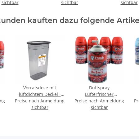
sichtbar
sichtbar
sichtbar
unden kauften dazu folgende Artike
Vorratsdose mit
Duftspray
luftdichtem Deckel -
Lufterfrischer
ung
he
Preise nach Anmeldung
1900 ml - PROOF -
Preise nach Anmeldung
Nachfüller Kartusche
Pr
N
sichtbar
250ml - Mixberry
sichtbar