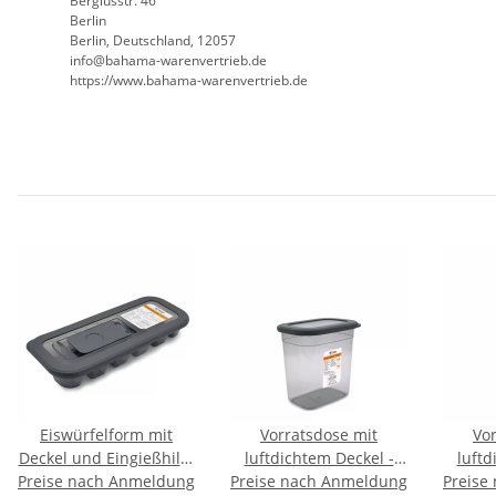
Bergiusstr. 46
Berlin
Berlin, Deutschland, 12057
ed.beirtrevneraw-amahab@ofni
https://www.bahama-warenvertrieb.de
Eiswürfelform mit
Vorratsdose mit
Vo
Deckel und Eingießhilfe
luftdichtem Deckel -
luftd
Preise nach Anmeldung
12er - PROOF -
Preise nach Anmeldung
1150 ml - PROOF -
Preise
1200