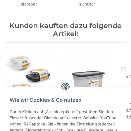
sichtbar
sichtbar
Kunden kauften dazu folgende
Artikel:
Wie wir Cookies & Co nutzen
Butterdose mit Deckel -
Vorratsdose mit
FINE -
luftdichtem Deckel -
lu
Durch Klicken auf „Alle akzeptieren“ gestatten Sie den
Preise nach Anmeldung
Preise nach Anmeldung
2300 ml - PROOF -
Prei
1
Einsatz folgender Dienste auf unserer Website: YouTube,
sichtbar
sichtbar
Vimeo, ReCaptcha. Sie können die Einstellung jederzeit
ändern (Fingerabdruck-Icon links unten). Weitere Details