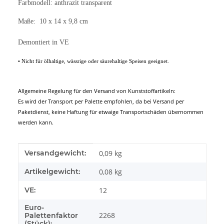
Farbmodell: anthrazit transparent
Maße: 10 x 14 x 9,8 cm
Demontiert in VE
• Nicht für ölhaltige, wässrige oder säurehaltige Speisen geeignet.
Allgemeine Regelung für den Versand von Kunststoffartikeln:
Es wird der Transport per Palette empfohlen, da bei Versand per
Paketdienst, keine Haftung für etwaige Transportschäden übernommen
werden kann.
Produkteigenschaft
Wert
Versandgewicht:
0,09 kg
Artikelgewicht:
0,08
kg
VE:
12
Euro-
2268
Palettenfaktor
(Stück):