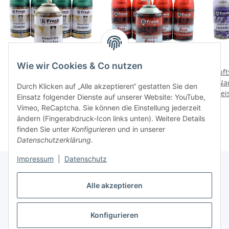
Wie wir Cookies & Co nutzen
Duftspray Lufterfrischer
Duftspray Lufterfrischer
Duft
Nachfüller Kartusche
Nachfüller Kartusche
Nac
Durch Klicken auf „Alle akzeptieren“ gestatten Sie den
Preise nach Anmeldung
250ml - Jasmine
Preise nach Anmeldung
250ml - Rose
Prei
2
Einsatz folgender Dienste auf unserer Website: YouTube,
sichtbar
sichtbar
Vimeo, ReCaptcha. Sie können die Einstellung jederzeit
ändern (Fingerabdruck-Icon links unten). Weitere Details
finden Sie unter
Konfigurieren
und in unserer
Datenschutzerklärung
.
Impressum
|
Datenschutz
Alle akzeptieren
Bahama Warenvertriebs GmbH
Konfigurieren
Kaufabwicklung