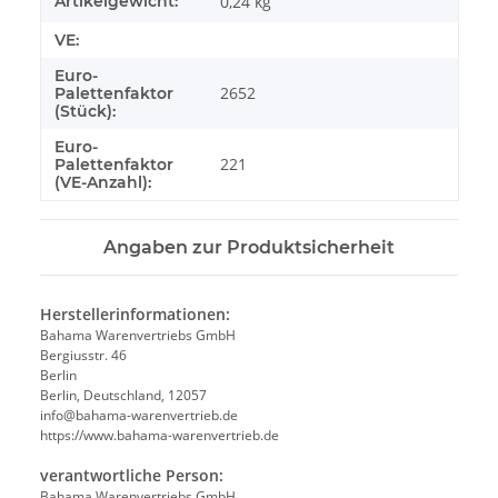
Artikelgewicht:
0,24
kg
VE:
Euro-
2652
Palettenfaktor
(Stück):
Euro-
221
Palettenfaktor
(VE-Anzahl):
Angaben zur Produktsicherheit
Herstellerinformationen:
Bahama Warenvertriebs GmbH
Bergiusstr. 46
Berlin
Berlin, Deutschland, 12057
ed.beirtrevneraw-amahab@ofni
https://www.bahama-warenvertrieb.de
verantwortliche Person:
Bahama Warenvertriebs GmbH