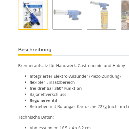
Beschreibung
Brenneraufsatz für Handwerk, Gastronomie und Hobby
Integrierter Elektro-Anzünder
(Piezo-Zündung)
flexibler Einsatzbereich
frei drehbar 360° Funktion
Bajonettverschluss
Regulierventil
Betrieben mit Butangas-Kartusche 227g (nicht im L
Technische Daten
:
Abmessungen: 16,5 x 4 x 6,2 cm