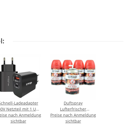
l:
Schnell-Ladeadapter
Duftspray
0V Netzteil mit 1 USB
Lufterfrischer
eise nach Anmeldung
 1 USB-C Port (BASIC
Preise nach Anmeldung
Nachfüller Kartusche
LINE) - 3.0A
sichtbar
250ml - Anti Tabak
sichtbar