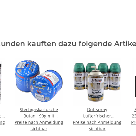
unden kauften dazu folgende Artike
5
Stechgaskartusche
Duftspray
er
Butan 190g mit
Lufterfrischer
23
ung
Preise nach Anmeldung
Sicherheitsventil
Preise nach Anmeldung
Nachfüller Kartusche
Pr
+
sichtbar
250ml - Jasmine
sichtbar