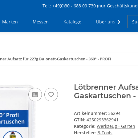
Tel.: +49(0)30 - 688 09 730 (nur Geschäftskund
Marken
Messen
Kataloge
Über uns
Kon
ner Aufsatz für 227g Bajonett-Gaskartuschen - 360° - PROFI
Lötbrenner Aufsa
Gaskartuschen - 
Artikelnummer:
36294
GTIN:
4250293362941
Kategorie:
Werkzeug - Garten
Hersteller:
B-Tools