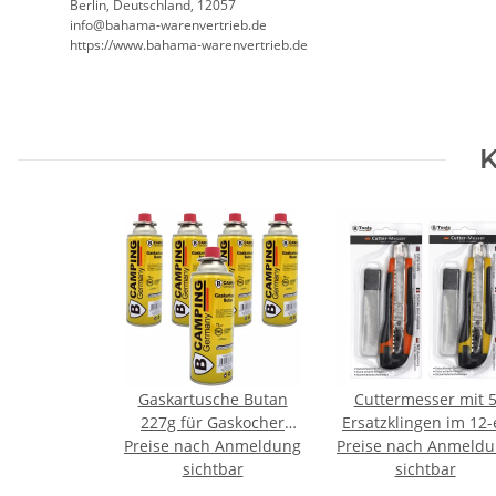
Berlin, Deutschland, 12057
ed.beirtrevneraw-amahab@ofni
https://www.bahama-warenvertrieb.de
K
Gaskartusche Butan
Cuttermesser mit 
227g für Gaskocher
Ersatzklingen im 12-
Preise nach Anmeldung
und Gasbrenner
Preise nach Anmeld
Verkaufsdisplay
sichtbar
sichtbar