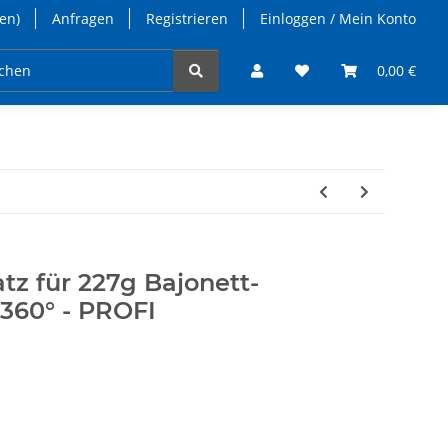
en)
Anfragen
Registrieren
Einloggen / Mein Konto
takt
0,00 €
tz für 227g Bajonett-
360° - PROFI