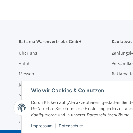
Bahama Warenvertriebs GmbH
Kaufabwic
Über uns
Zahlungsk
Anfahrt
Versandko
Messen
Reklamati
Jobs
AGB
Wie wir Cookies & Co nutzen
Sitemap
Widerrufs
Durch Klicken auf „Alle akzeptieren“ gestatten Sie 
Impressum
Datenschu
ReCaptcha. Sie können die Einstellung jederzeit ände
Konfigurieren
und in unserer
Datenschutzerklärung
.
* Alle Preise zzgl. gesetzlicher USt., zzgl.
Versand
Impressum
|
Datenschutz