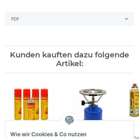
PDF
Kunden kauften dazu folgende
Artikel:
Wie wir Cookies & Co nutzen
Feuerzeug Butan Gas
Campingkocher E190
Ga