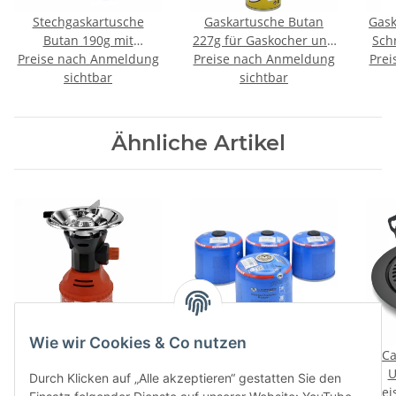
Stechgaskartusche
Gaskartusche Butan
Gask
Butan 190g mit
227g für Gaskocher und
Sch
Preise nach Anmeldung
Sicherheitsventil
Preise nach Anmeldung
Gasbrenner
Prei
sichtbar
sichtbar
Ähnliche Artikel
Wie wir Cookies & Co nutzen
Campingkocher mit
Gaskartusche Butan mit
Ca
Piezozünder und
Schraubventil 500g für
U
Durch Klicken auf „Alle akzeptieren“ gestatten Sie den
Preise nach Anmeldung
Windschutz - Rot
Preise nach Anmeldung
Gaskocher und
Prei