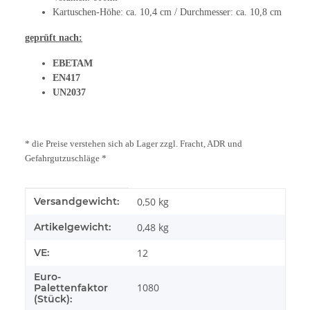
Kartuschen-Höhe: ca. 10,4 cm / Durchmesser: ca. 10,8 cm
geprüft nach:
EBETAM
EN417
UN2037
* die Preise verstehen sich ab Lager zzgl. Fracht, ADR und
Gefahrgutzuschläge *
Produkteigenschaft
Wert
Versandgewicht:
0,50 kg
Artikelgewicht:
0,48
kg
VE:
12
Euro-
1080
Palettenfaktor
(Stück):