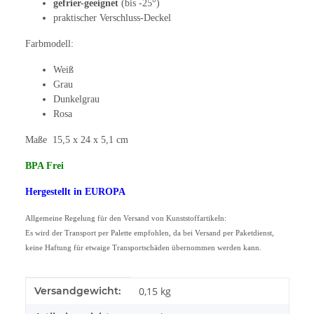
gefrier-geeignet
(bis -25°)
praktischer Verschluss-Deckel
Farbmodell:
Weiß
Grau
Dunkelgrau
Rosa
Maße 15,5 x 24 x 5,1 cm
BPA Frei
Hergestellt in EUROPA
Allgemeine Regelung für den Versand von Kunststoffartikeln:
Es wird der Transport per Palette empfohlen, da bei Versand per Paketdienst,
keine Haftung für etwaige Transportschäden übernommen werden kann.
Produkteigenschaft
Wert
Versandgewicht:
0,15 kg