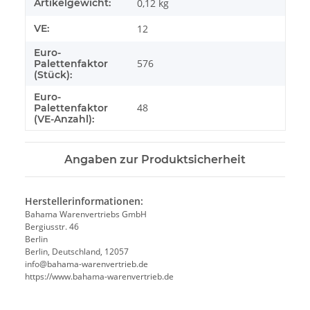
Artikelgewicht:
0,12
kg
VE:
12
Euro-
576
Palettenfaktor
(Stück):
Euro-
48
Palettenfaktor
(VE-Anzahl):
Angaben zur Produktsicherheit
Herstellerinformationen:
Bahama Warenvertriebs GmbH
Bergiusstr. 46
Berlin
Berlin, Deutschland, 12057
ed.beirtrevneraw-amahab@ofni
https://www.bahama-warenvertrieb.de