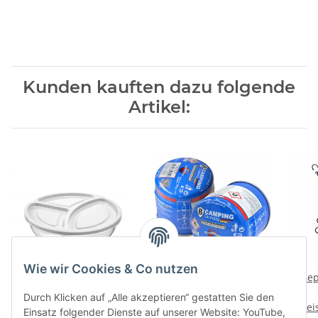
Kunden kauften dazu folgende
Artikel:
Wie wir Cookies & Co nutzen
Aufbewahrungsbox /
Stechgaskartusche
Gep
Lunchbox mit 3 Fächern
Butan 190g mit
Durch Klicken auf „Alle akzeptieren“ gestatten Sie den
Preise nach Anmeldung
- rund/groß - SMART -
Preise nach Anmeldung
Sicherheitsventil
Prei
Einsatz folgender Dienste auf unserer Website: YouTube,