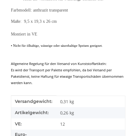
Farbmodell: anthrazit transparent
Maße: 9,5 x 19,3 x 26 cm
Montiert in VE
• Nicht für ölhaltige, wässrige oder säurehaltige Speisen geeignet.
Allgemeine Regelung für den Versand von Kunststoffartikeln:
Es wird der Transport per Palette empfohlen, da bei Versand per
Paketdienst, keine Haftung für etwaige Transportschäden übernommen
werden kann.
Produkteigenschaft
Wert
Versandgewicht:
0,31 kg
Artikelgewicht:
0,26
kg
VE:
12
Euro-