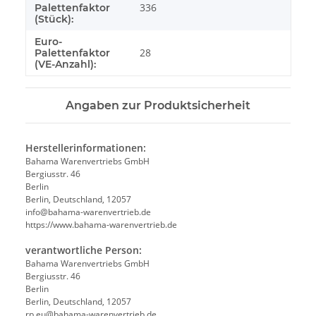
336
Palettenfaktor
(Stück):
Euro-
28
Palettenfaktor
(VE-Anzahl):
Angaben zur Produktsicherheit
Herstellerinformationen:
Bahama Warenvertriebs GmbH
Bergiusstr. 46
Berlin
Berlin, Deutschland, 12057
ed.beirtrevneraw-amahab@ofni
https://www.bahama-warenvertrieb.de
verantwortliche Person:
Bahama Warenvertriebs GmbH
Bergiusstr. 46
Berlin
Berlin, Deutschland, 12057
ed.beirtrevneraw-amahab@ue.pr