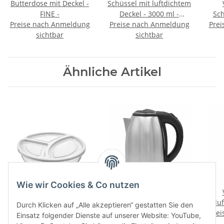
Butterdose mit Deckel -
Schüssel mit luftdichtem
FINE -
Deckel - 3000 ml -
Sch
Preise nach Anmeldung
Preise nach Anmeldung
STRIPE -
Prei
Box 
sichtbar
sichtbar
Ähnliche Artikel
Wie wir Cookies & Co nutzen
Aufbewahrungsbox /
Edelstahl Wasserkocher
Lunchbox mit 3 Fächern
1.8 Liter - 1500 Watt
lu
Durch Klicken auf „Alle akzeptieren“ gestatten Sie den
Preise nach Anmeldung
- rund/groß - SMART -
Preise nach Anmeldung
Prei
1
Einsatz folgender Dienste auf unserer Website: YouTube,
(02 1385)
sichtbar
sichtbar