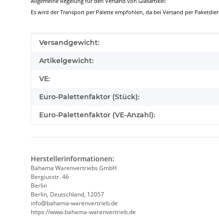
Allgemeine Regelung für den Versand von Glasartikel:
Es wird der Transport per Palette empfohlen, da bei Versand per Paketd
Produkteigenschaft
Wert
Versandgewicht:
Artikelgewicht:
VE:
Euro-Palettenfaktor (Stück):
Euro-Palettenfaktor (VE-Anzahl):
Herstellerinformationen:
Bahama Warenvertriebs GmbH
Bergiusstr. 46
Berlin
Berlin, Deutschland, 12057
ed.beirtrevneraw-amahab@ofni
https://www.bahama-warenvertrieb.de