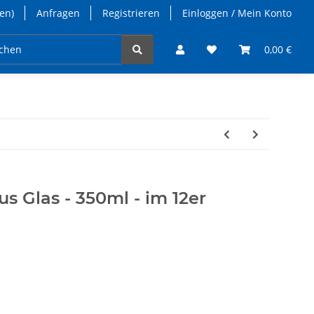
en)
Anfragen
Registrieren
Einloggen / Mein Konto
takt
0,00 €
s Glas - 350ml - im 12er