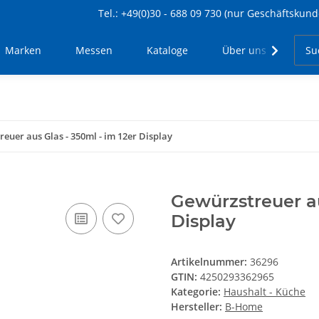
Tel.: +49(0)30 - 688 09 730 (nur Geschäftskund
Marken
Messen
Kataloge
Über uns
Kon
euer aus Glas - 350ml - im 12er Display
Gewürzstreuer au
Display
Artikelnummer:
36296
GTIN:
4250293362965
Kategorie:
Haushalt - Küche
Hersteller:
B-Home