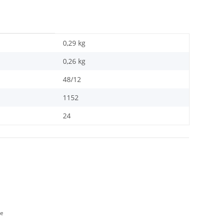
0,29 kg
0,26
kg
48/12
1152
24
de