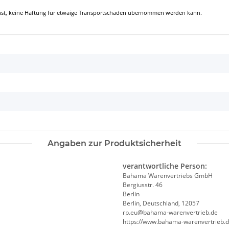
ienst, keine Haftung für etwaige Transportschäden übernommen werden kann.
Angaben zur Produktsicherheit
verantwortliche Person:
Bahama Warenvertriebs GmbH
Bergiusstr. 46
Berlin
Berlin, Deutschland, 12057
ed.beirtrevneraw-amahab@ue.pr
https://www.bahama-warenvertrieb.