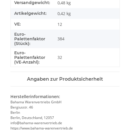
Produkteigenschaft
Wert
Versandgewicht:
0,48 kg
Artikelgewicht:
0,42
kg
VE:
12
Euro-
384
Palettenfaktor
(Stück):
Euro-
32
Palettenfaktor
(VE-Anzahl):
Angaben zur Produktsicherheit
Herstellerinformationen:
Bahama Warenvertriebs GmbH
Bergiusstr. 46
Berlin
Berlin, Deutschland, 12057
ed.beirtrevneraw-amahab@ofni
https://www.bahama-warenvertrieb.de