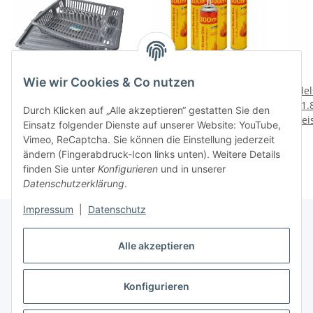
Wie wir Cookies & Co nutzen
Geschirr Abtropfgestell
Feuerzeug Butan Gas
Edel
mit Unterlage 2 tlg. -
300ml
1.
Durch Klicken auf „Alle akzeptieren“ gestatten Sie den
Preise nach Anmeldung
silber (04 1095)
Preise nach Anmeldung
Prei
Einsatz folgender Dienste auf unserer Website: YouTube,
sichtbar
sichtbar
Vimeo, ReCaptcha. Sie können die Einstellung jederzeit
ändern (Fingerabdruck-Icon links unten). Weitere Details
finden Sie unter
Konfigurieren
und in unserer
Datenschutzerklärung
.
Impressum
|
Datenschutz
Alle akzeptieren
Bahama Warenvertriebs GmbH
Konfigurieren
Kaufabwicklung