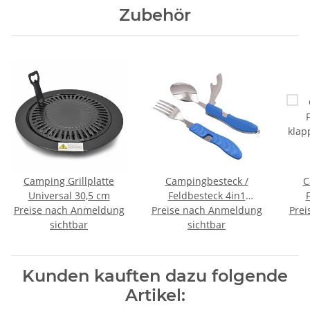
Zubehör
Camping Grillplatte
Campingbesteck /
C
Universal 30,5 cm
Feldbesteck 4in1
Preise nach Anmeldung
Preise nach Anmeldung
klappbar im Blister -
klap
Prei
sichtbar
sichtbar
Blau
Kunden kauften dazu folgende
Artikel: