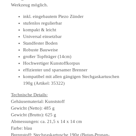
Werkzeug möglich.
inkl. eingebautem Piezo Zünder
stufenlos regulierbar
kompakt & leicht
Universal einsetzbar
Standfester Boden
Robuste Bauweise
großer Topfträger (14cm)
Hochwertiger Kunstoffkorpus
effizienter und sparsamer Brenner
kompatibel mit allen gängigen Stechgaskartuschen
190g (Artikel: 35322)
Technische Details:
Gehäusematerial: Kunststoff
Gewicht (Netto): 485 g
Gewicht (Brutto): 625 g
Abmessungen: ca. 21,5 x 14 x 14 cm
Farbe: blau
Brennstoff: Stechgaskartusche 190g (Butan-Propan-