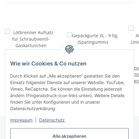
Wie wir Cookies & Co nutzen
Lötbrenner Aufsatz für
Gepäckgurte XL - 9 tlg.
Gesc
Schraubventil-
(Spanngummi)
mit
Durch Klicken auf „Alle akzeptieren“ gestatten Sie den
Preise nach Anmeldung
Gaskartuschen
Preise nach Anmeldung
Prei
Einsatz folgender Dienste auf unserer Website: YouTube,
sichtbar
sichtbar
Vimeo, ReCaptcha. Sie können die Einstellung jederzeit
ändern (Fingerabdruck-Icon links unten). Weitere Details
finden Sie unter
Konfigurieren
und in unserer
Datenschutzerklärung
.
Impressum
|
Datenschutz
Alle akzeptieren