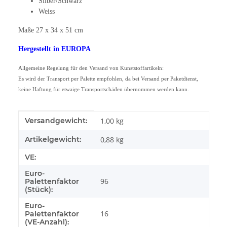
Silber/Schwarz
Weiss
Maße 27 x 34 x 51 cm
Hergestellt in EUROPA
Allgemeine Regelung für den Versand von Kunststoffartikeln:
Es wird der Transport per Palette empfohlen, da bei Versand per Paketdienst,
keine Haftung für etwaige Transportschäden übernommen werden kann.
Produkteigenschaft
Wert
Versandgewicht:
1,00 kg
Artikelgewicht:
0,88
kg
VE:
Euro-
96
Palettenfaktor
(Stück):
Euro-
16
Palettenfaktor
(VE-Anzahl):