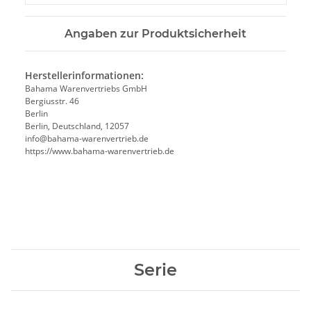
Angaben zur Produktsicherheit
Herstellerinformationen:
Bahama Warenvertriebs GmbH
Bergiusstr. 46
Berlin
Berlin, Deutschland, 12057
ed.beirtrevneraw-amahab@ofni
https://www.bahama-warenvertrieb.de
Serie