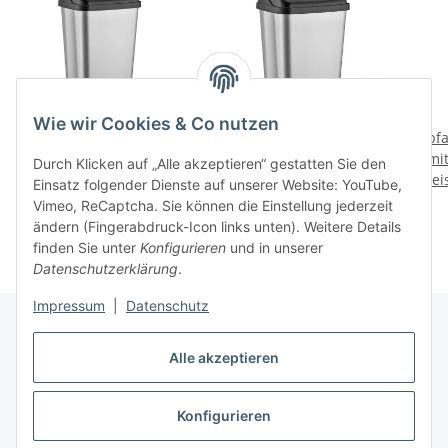
Wie wir Cookies & Co nutzen
Abfalleimer / Mülleimer
Abfalleimer / Mülleimer
Abfa
mit Deckel - 16 Liter -
mit Deckel - 50 Liter -
mit
Durch Klicken auf „Alle akzeptieren“ gestatten Sie den
Preise nach Anmeldung
VITTORIO - (01 1404)
Preise nach Anmeldung
VITTORIO - (01 1407)
Prei
VI
Einsatz folgender Dienste auf unserer Website: YouTube,
sichtbar
sichtbar
Vimeo, ReCaptcha. Sie können die Einstellung jederzeit
ändern (Fingerabdruck-Icon links unten). Weitere Details
finden Sie unter
Konfigurieren
und in unserer
Datenschutzerklärung
.
Impressum
|
Datenschutz
Alle akzeptieren
Bahama Warenvertriebs GmbH
Konfigurieren
Kaufabwicklung