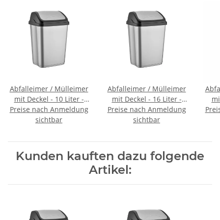
Abfalleimer / Mülleimer
Abfalleimer / Mülleimer
Abfa
mit Deckel - 10 Liter -
mit Deckel - 16 Liter -
mi
Preise nach Anmeldung
VITTORIO - (01 1403)
Preise nach Anmeldung
VITTORIO - (01 1404)
Prei
VI
sichtbar
sichtbar
Kunden kauften dazu folgende
Artikel: