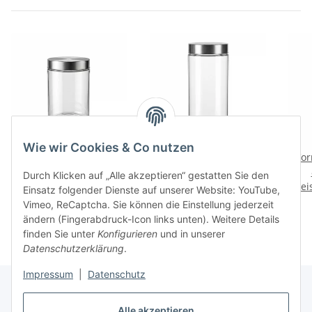
Wie wir Cookies & Co nutzen
Vorratsbehälter Glas -
Vorratsbehälter Glas -
Vor
1250 ml - TUBE -
2200 ml - TUBE -
Durch Klicken auf „Alle akzeptieren“ gestatten Sie den
Preise nach Anmeldung
Preise nach Anmeldung
Prei
Einsatz folgender Dienste auf unserer Website: YouTube,
sichtbar
sichtbar
Vimeo, ReCaptcha. Sie können die Einstellung jederzeit
ändern (Fingerabdruck-Icon links unten). Weitere Details
finden Sie unter
Konfigurieren
und in unserer
Datenschutzerklärung
.
Impressum
|
Datenschutz
Alle akzeptieren