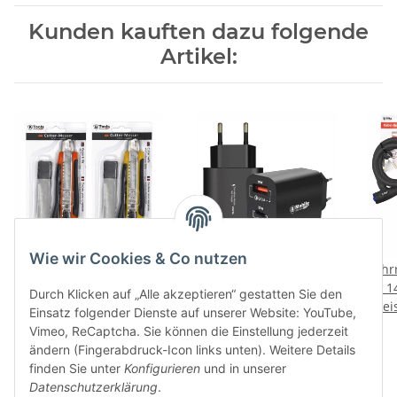
Kunden kauften dazu folgende
Artikel:
Wie wir Cookies & Co nutzen
Cuttermesser mit 5
Schnell-Ladeadapter
Fahr
Ersatzklingen im 12-er
230V Netzteil mit 1 USB
x 1
Durch Klicken auf „Alle akzeptieren“ gestatten Sie den
Preise nach Anmeldung
Verkaufsdisplay
Preise nach Anmeldung
+ 1 USB-C Port (BASIC
Prei
Einsatz folgender Dienste auf unserer Website: YouTube,
sichtbar
LINE) - 3.0A
sichtbar
Vimeo, ReCaptcha. Sie können die Einstellung jederzeit
ändern (Fingerabdruck-Icon links unten). Weitere Details
finden Sie unter
Konfigurieren
und in unserer
Datenschutzerklärung
.