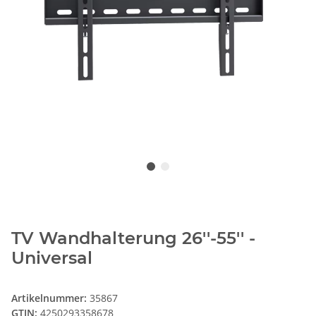
TV Wandhalterung 26''-55'' -
Universal
Artikelnummer:
35867
GTIN:
4250293358678