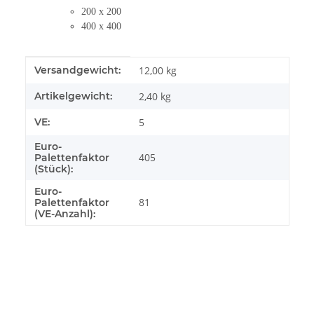
200 x 200
400 x 400
Produkteigenschaft
Wert
Versandgewicht:
12,00 kg
Artikelgewicht:
2,40
kg
VE:
5
Euro-
405
Palettenfaktor
(Stück):
Euro-
81
Palettenfaktor
(VE-Anzahl):