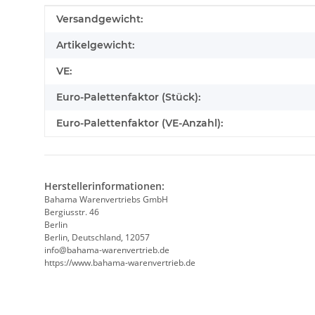
Produkteigenschaft
Wert
Versandgewicht:
Artikelgewicht:
VE:
Euro-Palettenfaktor (Stück):
Euro-Palettenfaktor (VE-Anzahl):
Herstellerinformationen:
Bahama Warenvertriebs GmbH
Bergiusstr. 46
Berlin
Berlin, Deutschland, 12057
ed.beirtrevneraw-amahab@ofni
https://www.bahama-warenvertrieb.de