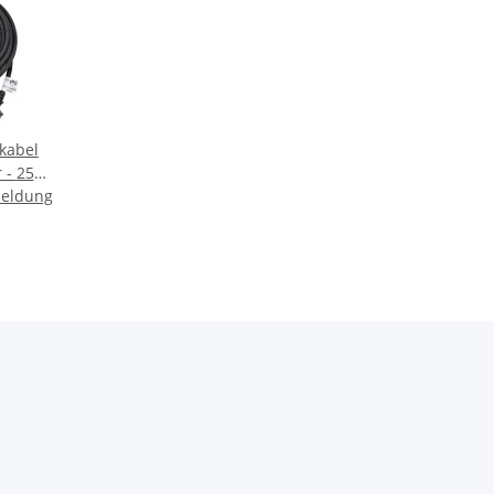
kabel
25m
meldung