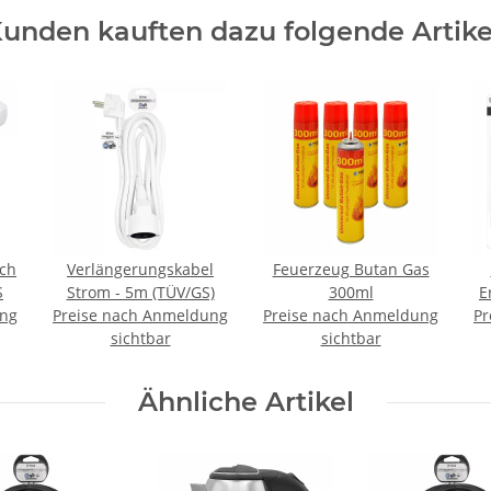
unden kauften dazu folgende Artike
ach
Verlängerungskabel
Feuerzeug Butan Gas
S
Strom - 5m (TÜV/GS)
300ml
E
ung
Preise nach Anmeldung
Preise nach Anmeldung
Pr
sichtbar
sichtbar
Ähnliche Artikel