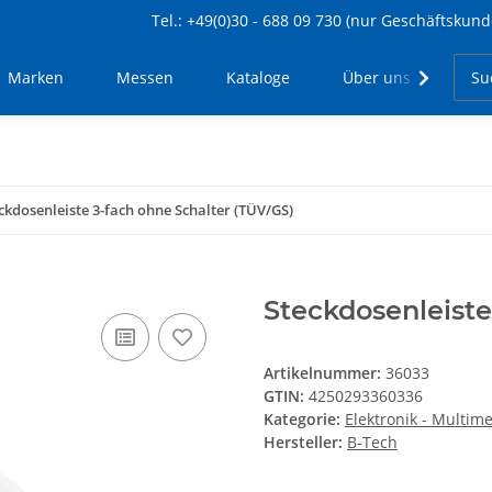
Tel.: +49(0)30 - 688 09 730 (nur Geschäftskund
Marken
Messen
Kataloge
Über uns
Kon
ckdosenleiste 3-fach ohne Schalter (TÜV/GS)
Steckdosenleiste
Artikelnummer:
36033
GTIN:
4250293360336
Kategorie:
Elektronik - Multim
Hersteller:
B-Tech