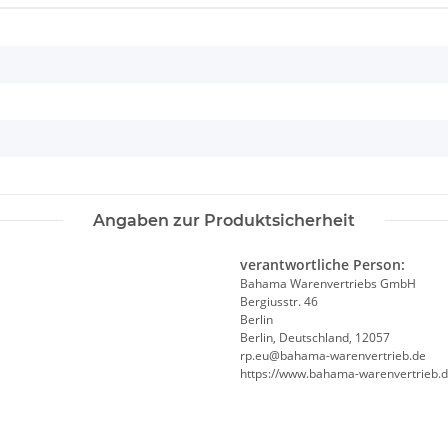
Angaben zur Produktsicherheit
verantwortliche Person:
Bahama Warenvertriebs GmbH
Bergiusstr. 46
Berlin
Berlin, Deutschland, 12057
ed.beirtrevneraw-amahab@ue.pr
https://www.bahama-warenvertrieb.