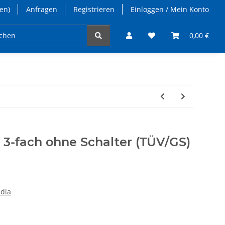
en)
Anfragen
Registrieren
Einloggen / Mein Konto
takt
0,00 €
 3-fach ohne Schalter (TÜV/GS)
edia