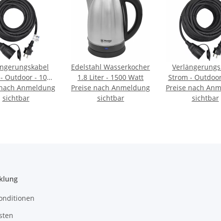
ängerungskabel
Edelstahl Wasserkocher
Verlängerungs
- Outdoor - 10m
1.8 Liter - 1500 Watt
Strom - Outdoor - 
 nach Anmeldung
(TÜV/GS)
Preise nach Anmeldung
Preise nach An
(TÜV/GS)
sichtbar
sichtbar
sichtbar
klung
onditionen
sten