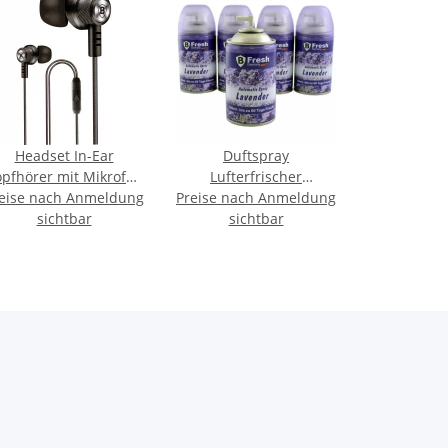
Headset In-Ear
Duftspray
pfhörer mit Mikrofon
Lufterfrischer
eise nach Anmeldung
BASIC LINE) - schwarz
Preise nach Anmeldung
Nachfüller Kartusche
sichtbar
250ml - Lavendel
sichtbar