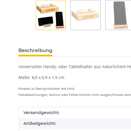
Beschreibung
Universeller Handy- oder Tablethalter aus natürlichem H
Maße: 8,0 x 6,9 x 1,9 cm
Hinweis zu Naturprodukten wie Holz:
Farbabweichungen, Astholz oder Fehler können nicht ausgeschlossen we
Produkteigenschaft
Wert
Versandgewicht:
Artikelgewicht: