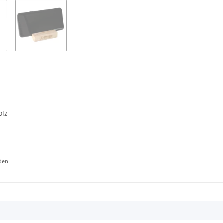
olz
rden