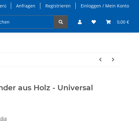
en)
Anfragen
Registrieren
Einloggen / Mein Konto
takt
0,00 €
der aus Holz - Universal
edia