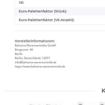
VE:
Euro-Palettenfaktor (Stück):
Euro-Palettenfaktor (VE-Anzahl):
Herstellerinformationen:
Bahama Warenvertriebs GmbH
Bergiusstr. 46
Berlin
Berlin, Deutschland, 12057
ed.beirtrevneraw-amahab@ofni
https://www.bahama-warenvertrieb.de
K