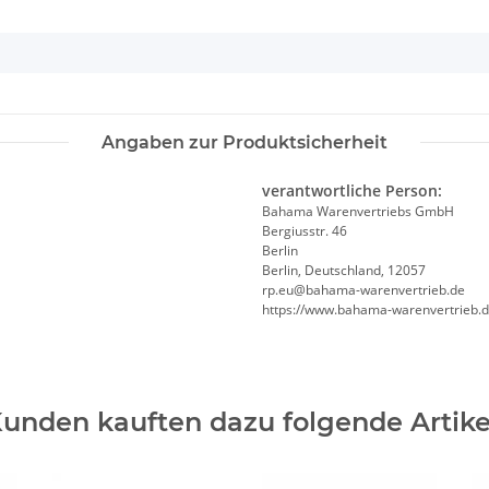
Angaben zur Produktsicherheit
verantwortliche Person:
Bahama Warenvertriebs GmbH
Bergiusstr. 46
Berlin
Berlin, Deutschland, 12057
ed.beirtrevneraw-amahab@ue.pr
https://www.bahama-warenvertrieb.
unden kauften dazu folgende Artike