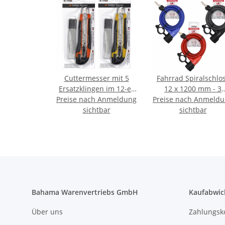
Cuttermesser mit 5
Fahrrad Spiralschlo
Ersatzklingen im 12-er
12 x 1200 mm - 3
Preise nach Anmeldung
Verkaufsdisplay
Preise nach Anmeld
Farben Mix - mit
sichtbar
Halterung
sichtbar
Bahama Warenvertriebs GmbH
Kaufabwic
Über uns
Zahlungsk