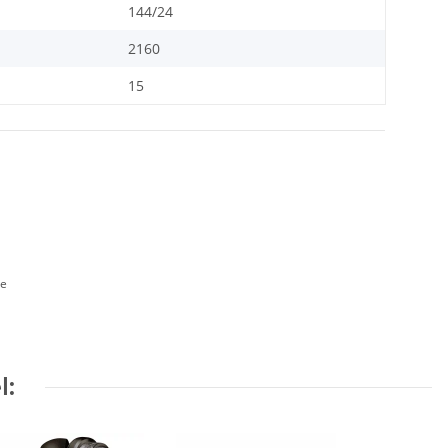
144/24
2160
15
de
l: