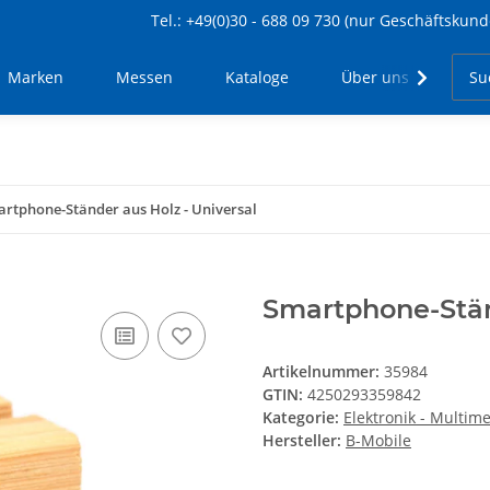
Tel.: +49(0)30 - 688 09 730 (nur Geschäftskund
Marken
Messen
Kataloge
Über uns
Kon
rtphone-Ständer aus Holz - Universal
Smartphone-Stän
Artikelnummer:
35984
GTIN:
4250293359842
Kategorie:
Elektronik - Multim
Hersteller:
B-Mobile