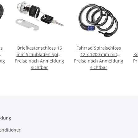
ss
Briefkastenschloss 16
Fahrrad Spiralschloss
mm Schubladen Spint
12 x 1200 mm mit
Ko
ung
Preise nach Anmeldung
Schloss mit 2
Preise nach Anmeldung
Zahlenkombination
Pr
(
Schlüsseln
sichtbar
und Halterung
sichtbar
klung
onditionen