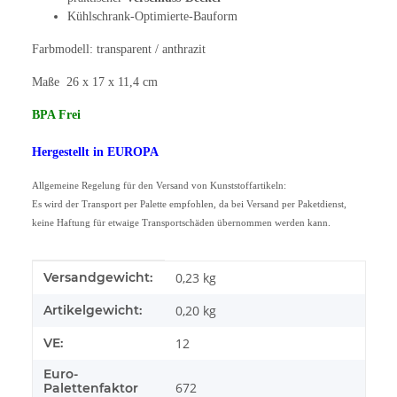
Kühlschrank-Optimierte-Bauform
Farbmodell: transparent / anthrazit
Maße 26 x 17 x 11,4 cm
BPA Frei
Hergestellt in EUROPA
Allgemeine Regelung für den Versand von Kunststoffartikeln:
Es wird der Transport per Palette empfohlen, da bei Versand per Paketdienst,
keine Haftung für etwaige Transportschäden übernommen werden kann.
Produkteigenschaft
Wert
Versandgewicht:
0,23 kg
Artikelgewicht:
0,20
kg
VE:
12
Euro-
672
Palettenfaktor