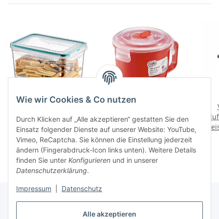
Wie wir Cookies & Co nutzen
Aufbewahrungsbox mit
Mikrowellen Tasse mit
Klick-Verschluss (2,4
Henkel 620ml (02 1394)
lu
Durch Klicken auf „Alle akzeptieren“ gestatten Sie den
Preise nach Anmeldung
Liter) - PREMIUM - (02
Preise nach Anmeldung
Prei
2
Einsatz folgender Dienste auf unserer Website: YouTube,
sichtbar
1471)
sichtbar
Vimeo, ReCaptcha. Sie können die Einstellung jederzeit
ändern (Fingerabdruck-Icon links unten). Weitere Details
finden Sie unter
Konfigurieren
und in unserer
Datenschutzerklärung
.
Impressum
|
Datenschutz
Alle akzeptieren
Bahama Warenvertriebs GmbH