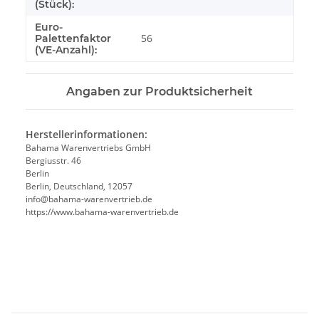
(Stück):
Euro-
56
Palettenfaktor
(VE-Anzahl):
Angaben zur Produktsicherheit
Herstellerinformationen:
Bahama Warenvertriebs GmbH
Bergiusstr. 46
Berlin
Berlin, Deutschland, 12057
ed.beirtrevneraw-amahab@ofni
https://www.bahama-warenvertrieb.de