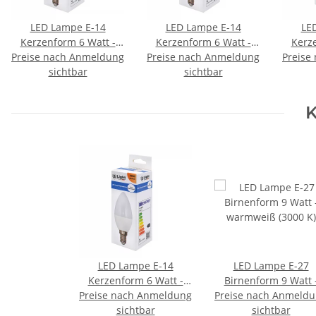
LED Lampe E-14
LED Lampe E-14
LE
Kerzenform 6 Watt -
Kerzenform 6 Watt -
Kerz
Preise nach Anmeldung
kaltweiß (6500 K)
Preise nach Anmeldung
neutralweiß (4000 K)
Preise
warm
sichtbar
sichtbar
K
LED Lampe E-14
LED Lampe E-27
Kerzenform 6 Watt -
Birnenform 9 Watt 
Preise nach Anmeldung
warmweiß (3000 K)
Preise nach Anmeld
warmweiß (3000 K)
sichtbar
sichtbar