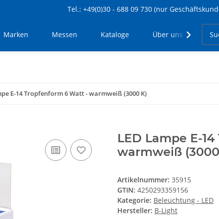
Tel.: +49(0)30 - 688 09 730 (nur Geschäftskund
Marken
Messen
Kataloge
Über uns
Kon
pe E-14 Tropfenform 6 Watt - warmweiß (3000 K)
LED Lampe E-14 
warmweiß (3000
Artikelnummer:
35915
GTIN:
4250293359156
Kategorie:
Beleuchtung - LED
Hersteller:
B-Light