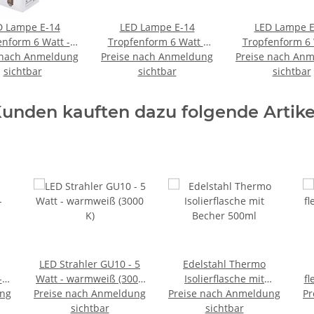
D Lampe E-14
LED Lampe E-14
LED Lampe E
enform 6 Watt -
Tropfenform 6 Watt -
Tropfenform 6 
 nach Anmeldung
weiß (3000 K)
Preise nach Anmeldung
kaltweiß (6500 K)
Preise nach An
neutralweiß (4
sichtbar
sichtbar
sichtbar
unden kauften dazu folgende Artike
LED Strahler GU10 - 5
Edelstahl Thermo
-
Watt - warmweiß (3000
Isolierflasche mit
fl
ung
Preise nach Anmeldung
K)
Preise nach Anmeldung
Becher 500ml
Pr
sichtbar
sichtbar