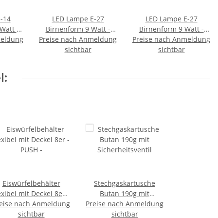
-14
LED Lampe E-27
LED Lampe E-27
Watt -
Birnenform 9 Watt -
Birnenform 9 Watt -
meldung
000 K)
Preise nach Anmeldung
kaltweiß (6500 K)
Preise nach Anmeldung
neutralweiß (4000 K)
sichtbar
sichtbar
l:
Eiswürfelbehälter
Stechgaskartusche
exibel mit Deckel 8er -
Butan 190g mit
eise nach Anmeldung
PUSH -
Preise nach Anmeldung
Sicherheitsventil
sichtbar
sichtbar