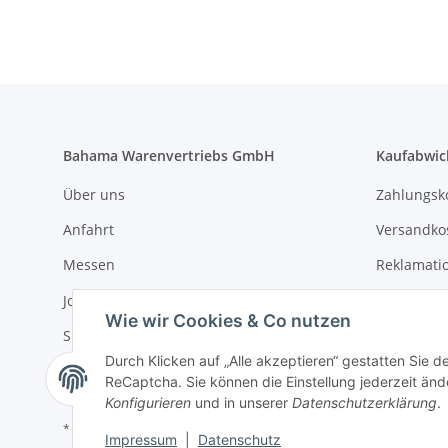
Bahama Warenvertriebs GmbH
Kaufabwic
Über uns
Zahlungsk
Anfahrt
Versandko
Messen
Reklamati
Jobs
AGB
Wie wir Cookies & Co nutzen
Sitemap
Widerrufs
Durch Klicken auf „Alle akzeptieren“ gestatten Sie 
Impressum
Datenschu
ReCaptcha. Sie können die Einstellung jederzeit ände
Konfigurieren
und in unserer
Datenschutzerklärung
.
* Alle Preise zzgl. gesetzlicher USt., zzgl.
Versand
Impressum
|
Datenschutz