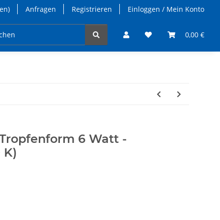
en)
Anfragen
Registrieren
Einloggen / Mein Konto
takt
0,00 €
Tropfenform 6 Watt -
 K)