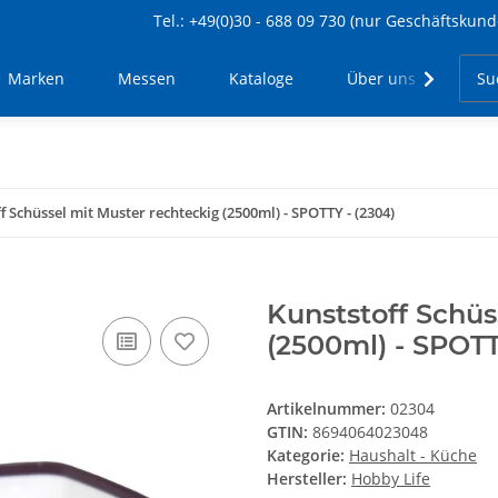
Tel.: +49(0)30 - 688 09 730 (nur Geschäftskund
Marken
Messen
Kataloge
Über uns
Kon
f Schüssel mit Muster rechteckig (2500ml) - SPOTTY - (2304)
Kunststoff Schüs
(2500ml) - SPOTT
Artikelnummer:
02304
GTIN:
8694064023048
Kategorie:
Haushalt - Küche
Hersteller:
Hobby Life