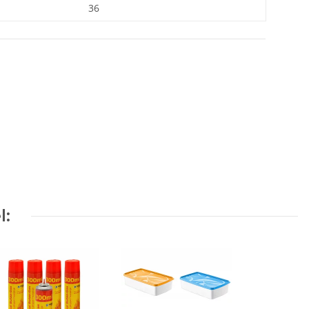
36
l: