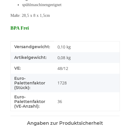
spühlmaschinengeeignet
Maße: 28,5 x 8 x 1,5cm
BPA Frei
Produkteigenschaft
Wert
Versandgewicht:
0,10 kg
Artikelgewicht:
0,08
kg
VE:
48/12
Euro-
1728
Palettenfaktor
(Stück):
Euro-
36
Palettenfaktor
(VE-Anzahl):
Angaben zur Produktsicherheit