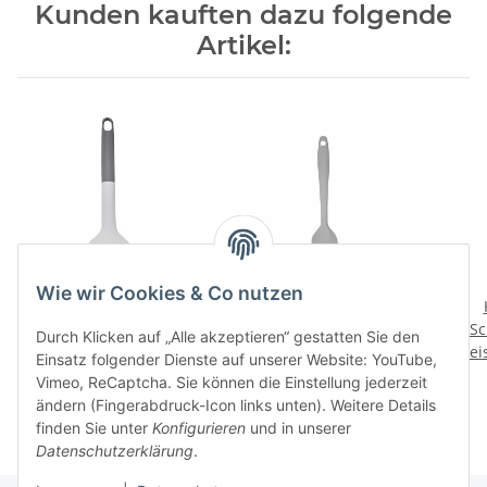
Kunden kauften dazu folgende
Artikel:
Wie wir Cookies & Co nutzen
Küchenutensil -
Silikon Küchenutensil -
Schlitzwender - grau
Teigschaber - grau
Sc
Durch Klicken auf „Alle akzeptieren“ gestatten Sie den
Preise nach Anmeldung
Preise nach Anmeldung
Prei
Einsatz folgender Dienste auf unserer Website: YouTube,
sichtbar
sichtbar
Vimeo, ReCaptcha. Sie können die Einstellung jederzeit
ändern (Fingerabdruck-Icon links unten). Weitere Details
finden Sie unter
Konfigurieren
und in unserer
Datenschutzerklärung
.