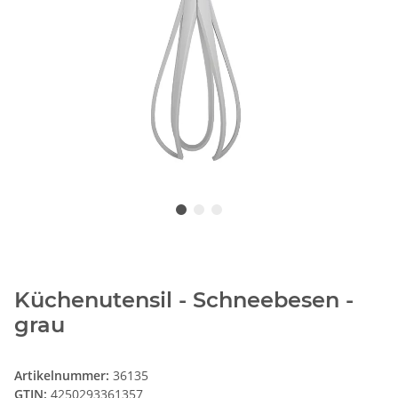
Küchenutensil - Schneebesen -
grau
Artikelnummer:
36135
GTIN:
4250293361357