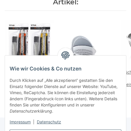
Artikel:
Wie wir Cookies & Co nutzen
Cuttermesser mit 5
Küchensieb mit
Küch
Ersatzklingen im 12-er
Schüssel schwenkbar -
Durch Klicken auf „Alle akzeptieren“ gestatten Sie den
Preise nach Anmeldung
Verkaufsdisplay
Preise nach Anmeldung
AQUA - (04 1312)
Prei
Einsatz folgender Dienste auf unserer Website: YouTube,
sichtbar
sichtbar
Vimeo, ReCaptcha. Sie können die Einstellung jederzeit
ändern (Fingerabdruck-Icon links unten). Weitere Details
finden Sie unter
Konfigurieren
und in unserer
Datenschutzerklärung
.
Impressum
|
Datenschutz