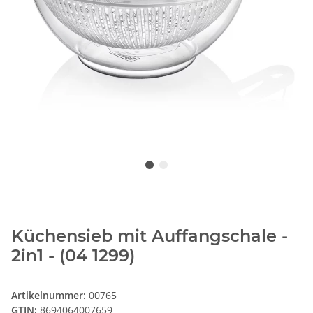
Küchensieb mit Auffangschale -
2in1 - (04 1299)
Artikelnummer:
00765
GTIN:
8694064007659