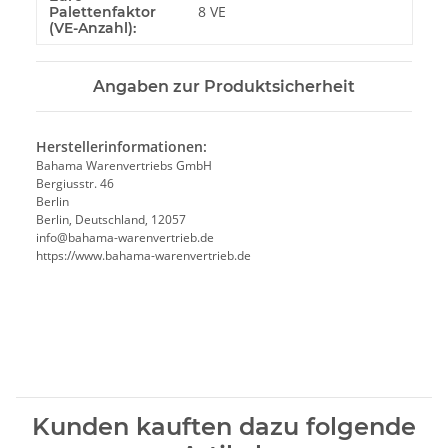
8 VE
Palettenfaktor
(VE-Anzahl):
Angaben zur Produktsicherheit
Herstellerinformationen:
Bahama Warenvertriebs GmbH
Bergiusstr. 46
Berlin
Berlin, Deutschland, 12057
ed.beirtrevneraw-amahab@ofni
https://www.bahama-warenvertrieb.de
Kunden kauften dazu folgende