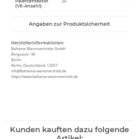
20
Palettenfaktor
(VE-Anzahl):
Angaben zur Produktsicherheit
Herstellerinformationen:
Bahama Warenvertriebs GmbH
Bergiusstr. 46
Berlin
Berlin, Deutschland, 12057
ed.beirtrevneraw-amahab@ofni
https://www.bahama-warenvertrieb.de
Kunden kauften dazu folgende
Artikel: