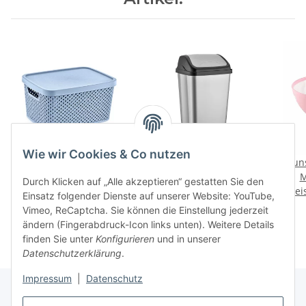
Wie wir Cookies & Co nutzen
Korb mit Deckel (7 Liter)
Abfalleimer / Mülleimer
Kuns
- DIAMOND - (04 1260)
mit Deckel - 10 Liter -
M
Durch Klicken auf „Alle akzeptieren“ gestatten Sie den
Preise nach Anmeldung
Preise nach Anmeldung
VITTORIO - (01 1403)
Prei
Einsatz folgender Dienste auf unserer Website: YouTube,
sichtbar
sichtbar
Vimeo, ReCaptcha. Sie können die Einstellung jederzeit
ändern (Fingerabdruck-Icon links unten). Weitere Details
finden Sie unter
Konfigurieren
und in unserer
Datenschutzerklärung
.
Impressum
|
Datenschutz