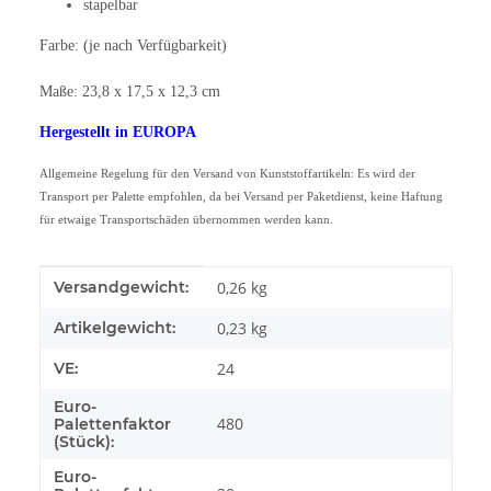
stapelbar
Farbe: (je nach Verfügbarkeit)
Maße: 23,8 x 17,5 x 12,3 cm
Hergestellt in EUROPA
Allgemeine Regelung für den Versand von Kunststoffartikeln: Es wird der
Transport per Palette empfohlen, da bei Versand per Paketdienst, keine Haftung
für etwaige Transportschäden übernommen werden kann.
Produkteigenschaft
Wert
Versandgewicht:
0,26 kg
Artikelgewicht:
0,23
kg
VE:
24
Euro-
480
Palettenfaktor
(Stück):
Euro-