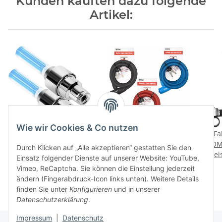
Kunden kauften dazu folgende
Artikel:
Wie wir Cookies & Co nutzen
Fahrrad LED
Fahrrad Spiralschloss 15
Fa
Ventilkappen Set - Blau
x 1400 mm - 3 Farben
KOMP
Durch Klicken auf „Alle akzeptieren“ gestatten Sie den
Preise nach Anmeldung
Preise nach Anmeldung
Mix
Prei
Einsatz folgender Dienste auf unserer Website: YouTube,
sichtbar
sichtbar
Vimeo, ReCaptcha. Sie können die Einstellung jederzeit
ändern (Fingerabdruck-Icon links unten). Weitere Details
finden Sie unter
Konfigurieren
und in unserer
Datenschutzerklärung
.
Impressum
|
Datenschutz