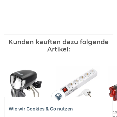
Kunden kauften dazu folgende
Artikel:
Wie wir Cookies & Co nutzen
Fahrrad Dynamo-
Steckdosenleiste 5-fach
Fahr