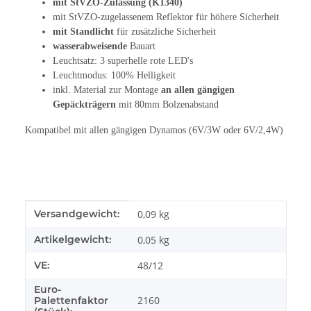
mit StVZO-Zulassung (K1340)
mit StVZO-zugelassenem Reflektor für höhere Sicherheit
mit Standlicht
für zusätzliche Sicherheit
wasserabweisende
Bauart
Leuchtsatz: 3 superhelle rote LED's
Leuchtmodus: 100% Helligkeit
inkl. Material zur Montage
an allen gängigen
Gepäckträgern
mit 80mm Bolzenabstand
Kompatibel mit allen gängigen Dynamos (6V/3W oder 6V/2,4W)
Produkteigenschaft
Wert
Versandgewicht:
0,09 kg
Artikelgewicht:
0,05
kg
VE:
48/12
Euro-
2160
Palettenfaktor