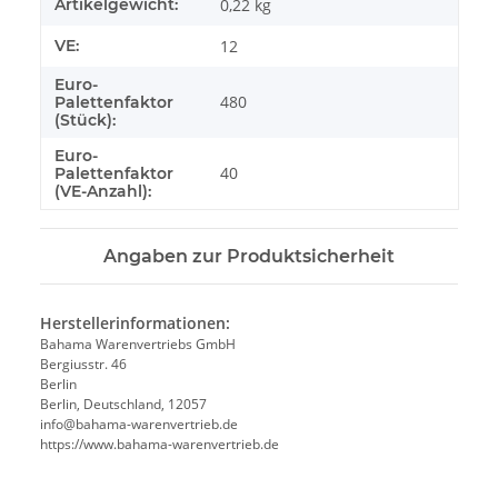
Artikelgewicht:
0,22
kg
VE:
12
Euro-
480
Palettenfaktor
(Stück):
Euro-
40
Palettenfaktor
(VE-Anzahl):
Angaben zur Produktsicherheit
Herstellerinformationen:
Bahama Warenvertriebs GmbH
Bergiusstr. 46
Berlin
Berlin, Deutschland, 12057
ed.beirtrevneraw-amahab@ofni
https://www.bahama-warenvertrieb.de