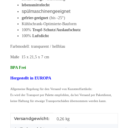
lebensmittelecht
spülmaschinengeeignet
gefrier-geeignet
(bis -25°)
Kühlschrank-Optimierte-Bauform
100%
Tropf-Schutz/Auslaufschutz
100%
Luftdicht
Farbmodell: transparent / hellblau
Maße 15 x 21,5 x 7 cm
BPA Frei
Hergestellt in EUROPA
Allgemeine Regelung für den Versand von Kunststoffartikeln:
Es wird der Transport per Palette empfohlen, da bei Versand per Paketdienst,
keine Haftung für etwaige Transportschäden übernommen werden kann.
Produkteigenschaft
Wert
Versandgewicht:
0,26 kg