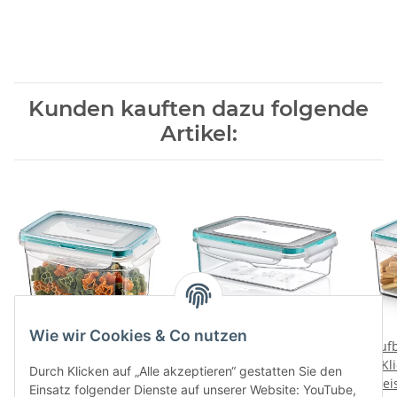
Kunden kauften dazu folgende
Artikel:
Wie wir Cookies & Co nutzen
Aufbewahrungsbox mit
Aufbewahrungsbox mit
Auf
Klick-Verschluss (700 ml)
Klick-Verschluss (400ml)
Kl
Durch Klicken auf „Alle akzeptieren“ gestatten Sie den
Preise nach Anmeldung
- PREMIUM - (02 1467)
Preise nach Anmeldung
- PREMIUM - (02 1464)
Prei
Lit
Einsatz folgender Dienste auf unserer Website: YouTube,